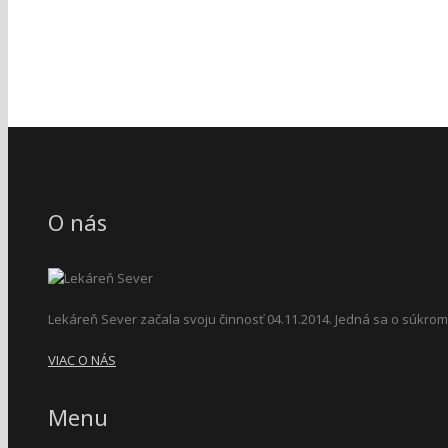
O nás
Lekáreň Sever začala svoju činnosť 04.11.2014. Jedná sa o súkromn
VIAC O NÁS
Menu