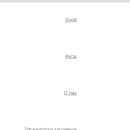
Home
Zdravotnícke zariadenie
Úvod
Akcia
O nás
Zdravotnícke zariadenie