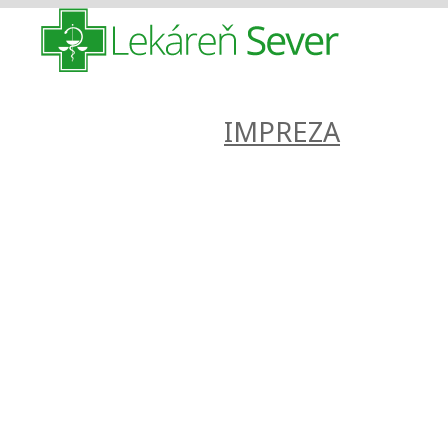
Zdravotnícke zariadenie
IMPREZA
P
ich ambula
nachádzaj